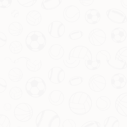
适应高强度比赛。对此，内马尔在发布会上表现得相当坦然。他笑
着说：“质疑总是会有的，但我更关注如何用表现回应大家。” 他还
透露，自己已经制定了详细的恢复计划，希望通过科学的训练和比
赛逐渐找回最佳状态。
此外，他特别感谢了俱乐部和球迷的支持，表示这份信任是他最大
的动力。
“回到这里，我感受到家的温暖，这种力量会推动我前进。”
内马尔的这句话不仅展现了他的决心，也让人们对他的未来充满期
待。
结语前的展望：新征程的起点
对于无数关注内马尔的球迷来说，这次发布会不仅仅是一次简单的
回应，更像是一个新的起点。无论是对个人状态的调整，还是对巴
西足球的贡献，
内马尔重返桑托斯
都承载着多重的意义。他的每一
次触球、每一场比赛，都可能成为球迷热议的话题。而作为一名曾
经的世界级球星，他的这次回归究竟是低谷的终点，还是新辉煌的
开端，只有时间能给出答案。