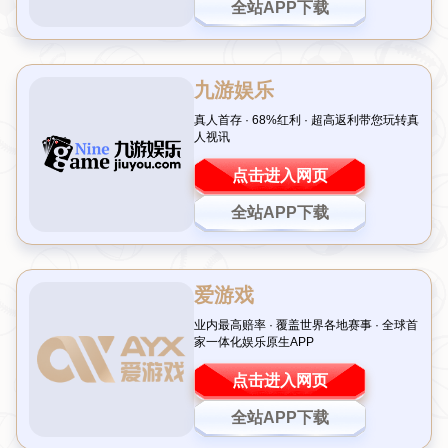
内马尔重返桑托斯后首开记者会 详解回
归初衷
by
admin
引言：内马尔回归桑托斯的背后故事令人期待
当内马尔再次踏上巴西的土地，并宣布重返老东家桑托斯时，全球
足球迷的目光瞬间聚焦于这位巴西球星。在经历了欧洲足坛的辉煌
与挑战后，内马尔的这一决定无疑掀起了热议浪潮。在他回到巴西
后的首次新闻发布会上，内马尔坦然分享了回归的理由，字里行间
透露出对故乡的深情和对职业生涯新篇章的期盼。这篇文章将带你
走进发布会现场，探寻
内马尔重返桑托斯
的真实原因。
为何选择回归桑托斯：情感与职业的双重考量
在新闻发布会上，内马尔直言不讳地表示，
“桑托斯是我足球梦开始
的地方，这里有我的根。”
作为从桑托斯青训走出的天才球员，他在