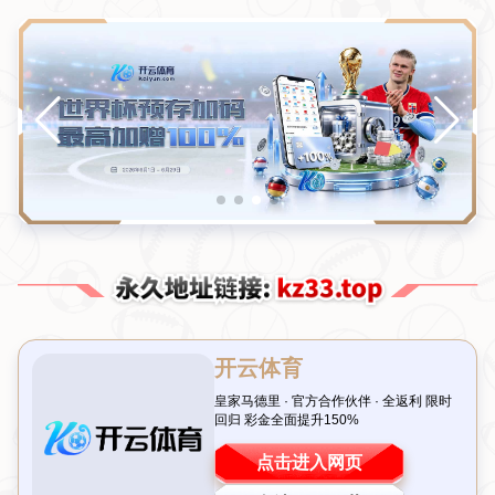
新闻资讯
网站首页
-
新闻资讯
-
新闻资讯
2025-09-20T01:40:30+08:00
新闻资讯