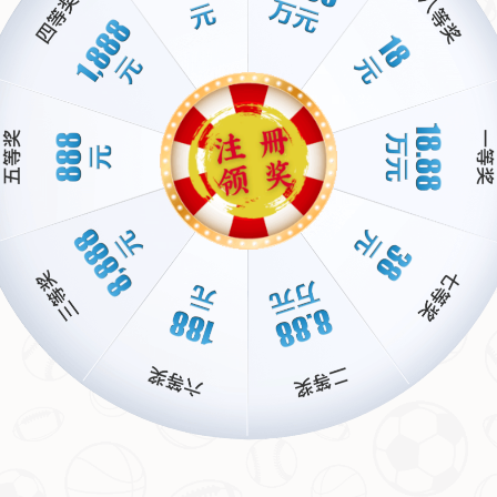
案例分析：类似回归是否可行
回顾足坛历史，不乏球星在职业生涯后期选择回归母队的例子。例
如，卡卡在离开AC米兰和皇马后，曾短暂返回圣保罗，虽然未能完
全恢复巅峰状态，但他在场上的经验和影响力依然为球队带来了积
极作用。同样，内马尔的这次选择也引发了外界关于其未来表现的
讨论。
能否在巴西联赛中重新证明自己？
这是摆在内马尔面前的一
大挑战，但同时也是一个机会。毕竟，他在技术层面依然保持着顶
级水准，而熟悉的环境或许能帮助他克服伤病带来的心理阴影。
面对质疑：内马尔如何回应
不可否认，
内马尔回归桑托斯
的决定也引来了一些质疑声。有评论
认为，这可能是他职业生涯下滑的信号，甚至有人怀疑他是否还能