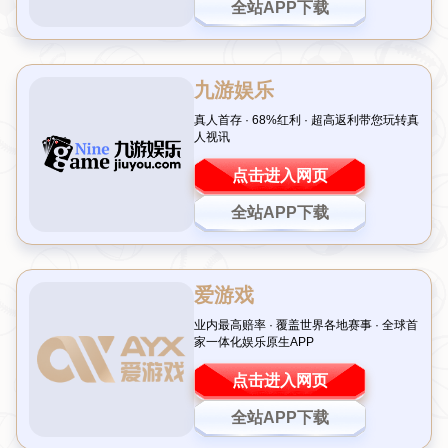
泰山困境加剧！媒体人：俱乐部欠薪风
波，崔康熙压力非核心问题
by
admin
引言：泰山俱乐部深陷危机，谁来拯救？
近年来，山东泰山足球俱乐部一直是中超联赛的焦点球队，无论是
战绩还是影响力都备受关注。然而，最近关于“
泰山员工欠薪
”的消息
却让球迷和业内人士忧心忡忡。更有媒体人直言，球队主教练崔康
熙的执教能力并不是目前的最大问题，真正的危机在于俱乐部的内
部管理和外部压力。这种“内忧外患”的局面究竟是如何形成的？本文
将从多个角度剖析泰山俱乐部的困境，并探讨其背后的深层原因。
一、内忧：员工欠薪问题成导火索
据多方消息透露，山东泰山足球俱乐部近期出现了严重的
员工欠薪
问题，不仅涉及一线队球员，还包括部分幕后工作人员。这种情况