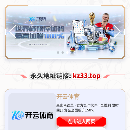
新闻资讯
网站首页
-
新闻资讯
-
新闻资讯
2025-07-26T01:41:44+08:00
新闻资讯