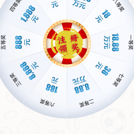
境。
三、案例分析：历史教训值得借鉴
回顾中国足球的历史，不难发现类似的情况曾多次上演。以某中超
俱乐部为例，几年前因资金链断裂，导致球员集体罢训，最终不仅
降级，甚至被迫解散。这一案例警示我们，财务问题是足球俱乐部
的生命线，一旦忽视，后果不堪设想。
对于山东泰山来说，目前的处境虽然尚未到不可挽回的地步，但如
果不及时采取措施，如引入新投资、优化管理结构等，很可能重蹈
覆辙。
值得注意的是
，解决
员工欠薪
问题不仅仅是发工资那么简
单，更需要建立透明的财务制度，避免类似危机再次发生。
四、未来出路：内外兼修才是关键
面对“内忧外患”的局面，山东泰山需要在内部管理和外部形象上双管
齐下。首先，优先解决
员工欠薪
问题，确保团队稳定；其次，通过