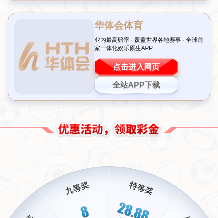
直接影响了团队士气和工作效率。试想，一个连基本薪资都无法保
障的团队，如何能够全身心投入到比赛和训练中？
更令人担忧的是，这种财务问题并非个例，而是反映了俱乐部管理
层在资金调度和运营策略上的失误。
有业内人士指出
，欠薪不仅是
对员工的不尊重，也可能引发法律纠纷，进一步加剧俱乐部的负面
形象。解决这一问题，显然已成为泰山管理层的当务之急。
二、外患：竞技压力与舆论风波并存
除了内部管理问题，山东泰山还面临着巨大的外部挑战。在中超赛
场上，球队本赛季表现起伏不定，尽管主教练崔康熙拥有丰富的执
教经验，但面对球员状态不佳和战术磨合问题，他也显得有些力不
从心。然而，正如媒体人所言，“
崔康熙并非最大问题
”，真正的症结
在于整个团队的支持体系是否稳固。
与此同时，外部舆论对泰山的批评声也不绝于耳。从“管理混乱”到
“缺乏长远规划”，各种负面评价让 club 形象受损。更糟糕的是，这
些风波可能会影响到潜在赞助商的合作意愿，进一步加剧财务困