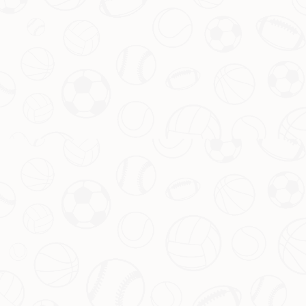
新闻资讯
联系我们
热门新闻
2026-08-08
费内巴切瞄准收购什克，据称欧冠决赛期间已
有接触
2026-08-08
贺一然：上场不计体能，拼尽全力才是关键
2026-08-08
斯洛特突破克洛普转会禁区，开创德国教头未
涉足之路